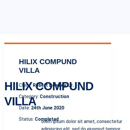
HILIX COMPUND
VILLA
HILIX COMPUND
Client:
Robert Downey, Jr.
Category:
Construction
VILLA
Date:
24th June 2020
Status:
Completad
orem ipsum dolor sit amet, consectetur
adipisicing elit, sed do eiusmod tempor