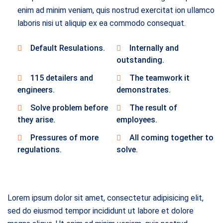
enim ad minim veniam, quis nostrud exercitat ion ullamco
laboris nisi ut aliquip ex ea commodo consequat.
Default Resulations.
Internally and
outstanding.
115 detailers and
The teamwork it
engineers.
demonstrates.
Solve problem before
The result of
they arise.
employees.
Pressures of more
All coming together to
regulations.
solve.
Lorem ipsum dolor sit amet, consectetur adipisicing elit,
sed do eiusmod tempor incididunt ut labore et dolore