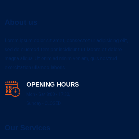
About us
Lorem ipsum dolor sit amet, consectet ur adipisicing elit,
sed do eiusmod tem por incididunt ut labore et dolore
magna aliqua. Ut enim ad minim veniam, quis nostrud
exercitation ullamco laboris.
OPENING HOURS
Mon - Sat 8:00 - 17:30,
Sunday - CLOSED
Our Services