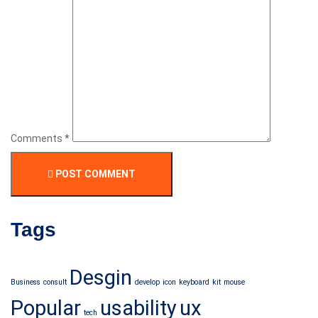
Comments *
POST COMMENT
Tags
Desgin
Business
consult
develop
icon
keyboard
kit
mouse
Popular
usability
ux
tech