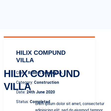
HILIX COMPUND
VILLA
HILIX COMPUND
Client:
Robert Downey, Jr.
Category:
Construction
VILLA
Date:
24th June 2020
Status:
Completad
orem ipsum dolor sit amet, consectetur
adipisicing elit, sed do eiusmod tempor