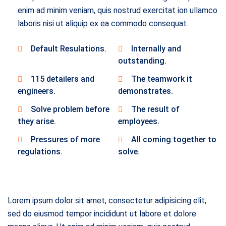
enim ad minim veniam, quis nostrud exercitat ion ullamco
laboris nisi ut aliquip ex ea commodo consequat.
Default Resulations.
Internally and
outstanding.
115 detailers and
The teamwork it
engineers.
demonstrates.
Solve problem before
The result of
they arise.
employees.
Pressures of more
All coming together to
regulations.
solve.
Lorem ipsum dolor sit amet, consectetur adipisicing elit,
sed do eiusmod tempor incididunt ut labore et dolore