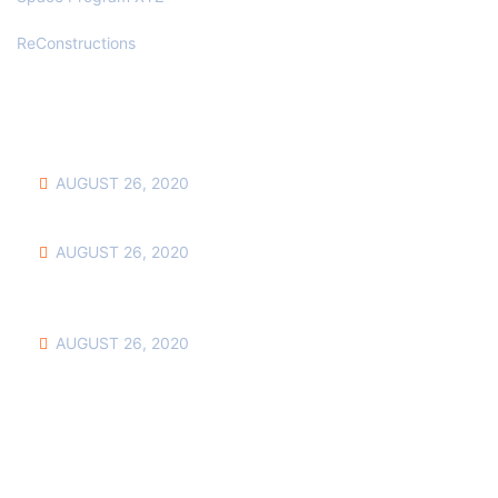
ReConstructions
NEWS & UPDATES
AUGUST 26, 2020
HOW TO BUILD YOUR OWN COMMENT
AUGUST 26, 2020
HOW TO CREATE CUSTOMER-CENTRIC LANDING
PAGES
AUGUST 26, 2020
HOW TO CONVINCE OTHERS NOT TO
OUR FOOTPRINTS