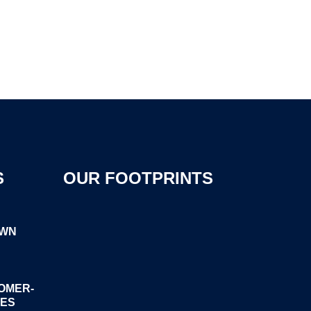
S
OUR FOOTPRINTS
OWN
OMER-
GES